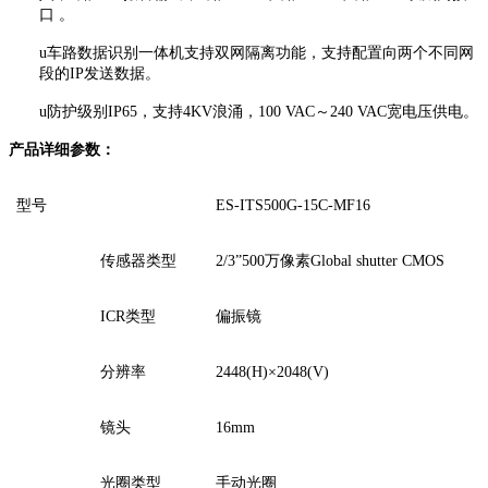
口 。
u
车路数据识别一体机支持
双网隔离功能
，
支持配置向两个不同网
段的
IP发送数据。
u
防护级别
IP65，支持4KV浪涌，100 VAC～240 VAC宽电压供电。
产品详细参数：
型号
ES-ITS500G-15C-MF16
传感器类型
2/3”500万像素Global shutter CMOS
ICR类型
偏振镜
分辨率
2448(H)×2048(V)
镜头
16mm
光圈类型
手动光圈