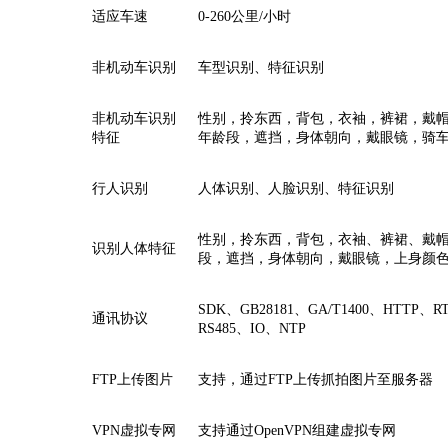
适应车速
0-260公里/小时
非机动车识别
车型识别、特征识别
非机动车识别
性别，拎东西，背包，衣袖，裤裙，戴
特征
年龄段，遮挡，身体朝向，戴眼镜，骑
行人识别
人体识别、人脸识别、特征识别
性别，拎东西，背包，衣袖、裤裙、戴
识别人体特征
段，遮挡，身体朝向，戴眼镜，上身颜
SDK、GB28181、GA/T1400、HTTP、R
通讯协议
RS485、IO、NTP
FTP上传图片
支持，通过
FTP上传抓拍图片至服务器
VPN虚拟专网
支持通过
OpenVPN组建虚拟专网