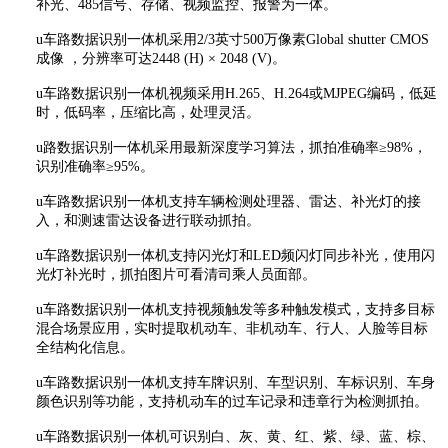
补光、485信号、存储、视频监控、报警为一体。
u
车
路数据识别一体机采用
2/3英寸500万像素Global shutter CMOS
成像 ，分辨率可达2448 (H) × 2048 (V)。
u
车路数据识别一体机视频采用
H.265、H.264或MJPEG编码，低延
时，低码率，压缩比高，处理灵活。
u
路数据识别一体机采用最新深度学习算法，抓拍准确率
≥98%，
识别准确率≥95%。
u
车路数据识别一体机支持车辆检测处理器、雷达、补光灯的接
入，和测速雷达设备进行联动抓拍。
u
车路数据识别一体机支持闪光灯和
LED频闪灯同步补光，使用闪
光灯补光时，抓拍图片可看清司乘人员面部。
u
车路数据识别一体机支持视频触发等多种触发模式，支持多目标
混合场景应用，实时提取机动车、非机动车、行人、人脸等目标
全结构化信息。
u
车路数据识别一体机支持车牌识别、车型识别、车标识别、车身
颜色识别等功能，支持机动车的过车记录和违章行为检测抓拍。
u
车路数据识别一体机可识别白、灰、黄、红、紫、绿、蓝、棕、