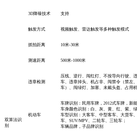
3D降噪技术
支持
触发方式
视频触发、雷达触发等多种触发模式
抓拍距离
10米-30米
测速距离
500米-1000米
压线、逆行、闯红灯、不按导向行驶、
违章检测
车、违章掉头、机占非、闯禁令（禁左
车）、闯绿灯、加塞、未戴头盔、占用
车牌识别：民用车牌，
2012式车牌，新
车身颜色识别：白、灰、黄、红、紫、
机动车
车型识别：大客车、中型客车、大货车
双算法识
车、
SUV/MPV、二轮车、三轮车；
别
车辆品牌，子品牌识别