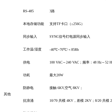
RS-485
3路
本地存储功能
支持
TF卡口（≤256G）
同步输入
SYNC信号灯电源同步输入
工作温
/湿度
-40℃~70℃/＜85Rh
供电
100 VAC～240 VAC；频率：48 Hz～52 H
功耗
最大
20W
防静电
接触
6KV,空气 8KV；
其他
抗浪涌
10/70 共模 4KV，差模 2KV；8/20 共模