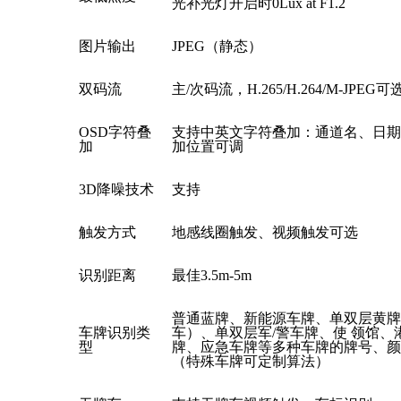
光补光灯开启时
0Lux at F1.2
图片输出
JPEG（静态）
双码流
主
/次码流，H.26
5
/H.26
4
/M-JPEG可
OSD字符叠
支持中英文字符叠加：通道名、日期
加
加位置可调
3D降噪技术
支持
触发方式
地感线圈触发、视频触发可选
识别距离
最佳
3
.5m-
5
m
普通蓝牌、新能源车牌、单双层黄牌
车牌识别类
车）、单双层军
/警车牌、使 领馆
型
牌、应急车牌等多种车牌的牌号、颜
（特殊车牌可定制算法）