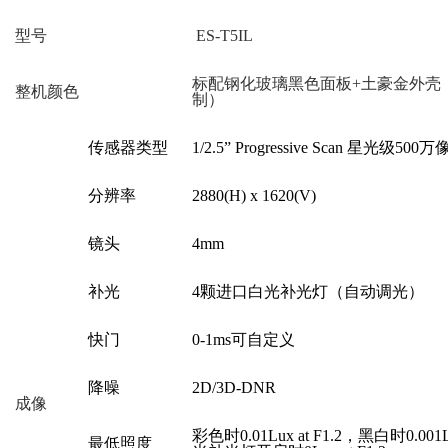
型号
ES-T5IL
标配
钢化玻璃黑色面板
+
土豪金外壳
整机颜色
制）
传感器类型
1/2.5” Progressive Scan
星光级
5
00万
分辨率
2880(H) x 1620(V)
镜头
4
mm
补光
4颗进口白光补光灯
（
自动调光
）
快门
0-1ms
可
自定义
降噪
2D/3D-DNR
成像
彩色时
0.0
1
Lux at F1.2
，
黑白时
0.0
01
最低照度