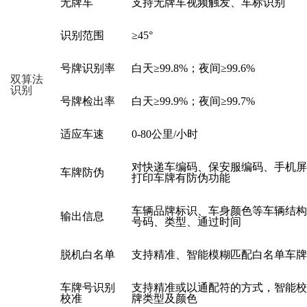
无牌车
支持无牌车视频触发
、
车标识别
识别范围
≥45°
号牌识别率
白天
≥99.8%；夜间≥99.6%
双算法
识别
号牌检出率
白天
≥99.9%；夜间≥99.7%
适应车速
0-80公里/小时
对快递车编码、保安服编码、手机屏
车牌防伪
打印车牌
有防伪功能
车辆品牌标识、车身颜色等车辆结构
输出信息
号码、类型、通过时间
脱机白名单
支持精准、智能模糊匹配白名单车牌
车牌号识别
支持精准或以通配符的方式，智能校
校准
牌类型及颜色