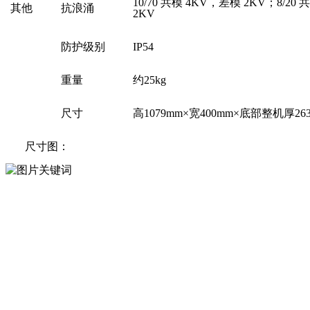
10/70 共模 4KV，差模 2KV；8/20
其他
抗浪涌
2KV
防护级别
IP54
重量
约
25
kg
尺寸
高
1079
mm×宽
400
mm×底部
整机
厚
26
尺寸图：