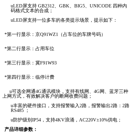
u
LED屏支持 GB2312、GBK、BIG5、UNICODE 四种内
码格式文本的合成；
u
LED屏支持一位多车的各类提示场景，提示如下：
*第一行显示：京Q91WZ1（占车位的车牌号码）
*第二行显示：占用车位
*第三行显示：冀F91W93
*第四行显示：临停计费
u可选
全网通4G通讯模块，支持有线网、4G网、蓝牙三种
上网方式，有效解决客户的断网收费问题；
u
丰富的硬件接口，支持报警输入
2路，报警输出2路：2路
RS485 ；
u
防护级别
IP54，支持4KV浪涌，AC220V±10%供电；
产品详细参数：