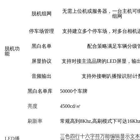
无需上位机或服务器，
一台主机可
脱机组网
组网
停车场管理
支持建立多个停车场，对多台相机
黑白名单
配合策略满足车辆分级
脱机功
能
屏显协议
支持对接主流品牌的
LED屏显，输
音频输出
支持外接喇叭播报识别
\
黑
白名单库
5
0000个车牌
亮度
4500
cd/㎡
刷新率
常规高到
8Khz,高刷模式下可达16Kh
三色四行十六字符万能编辑显示文本
LED播