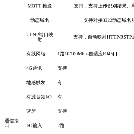
MQTT 推送
支持，支持上传识别结果、
动态域名
支持对接
3322动态域名
UPNP端口映
支持，自动映射
HTTP/RS
射
有线网络
1路10/100Mbps自适应RJ45口
4G通讯
支持
地感触发
有
有源音频
I/O
有
蓝牙
支持
通信接
口
I/O
输入
2路