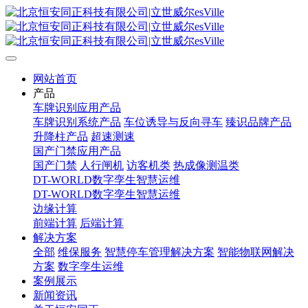
网站首页
产品
车牌识别应用产品
车牌识别系统产品
车位诱导与反向寻车
臻识品牌产品
升降柱产品
超速测速
国产门禁应用产品
国产门禁
人行闸机
访客机类
热成像测温类
DT-WORLD数字孪生智慧运维
DT-WORLD数字孪生智慧运维
边缘计算
前端计算
后端计算
解决方案
全部
维保服务
智慧停车管理解决方案
智能物联网解决
方案
数字孪生运维
案例展示
新闻资讯