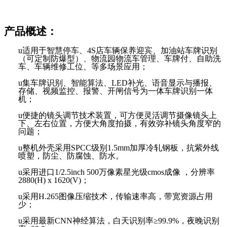
产品概述：
u
适用于智慧停车、
4S店车辆保养迎宾、加油站车牌识别
（可定制防爆型）、物流园物流车管理、车牌付、自助洗
车、车辆维修工位、等多场景应用；
u
集车牌识别、
智能算法、
LED补光、语音显示与播报、
存储、视频监控、报警、
开闸信号为一体车牌识别一体
机
；
u
便捷的镜头调节技术装置，
可方便灵活调节摄像镜头上
下、左右位置，方便大角度拍摄，有效弥补镜头角度窄的
问题
；
u
整机外壳采用
SPCC级别1.5mm加厚冷轧钢板，抗紫外线
喷塑，防尘、防腐蚀、防水。
u
采用进口
1/2.5inch 500万像素星光级cmos成像 ，分辨率
2880(H) x 1620(V)；
u
采用
H.265图像压缩技术，传输速率高，带宽资源占用
少；
u
采用最新
CNN神经算法，白天识别率≥99.9%，夜晚识别