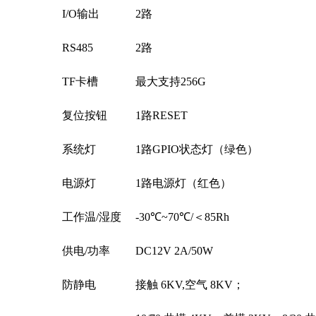
I/O
输出
2路
RS485
2路
TF卡槽
最大支持
256
G
复位按钮
1路RESET
系统灯
1路GPIO状态灯（绿色）
电源灯
1路电源灯（红色）
工作温
/湿度
-
3
0℃~70℃
/＜85Rh
供电
/功率
DC12V 2A/50W
防静电
接触
6KV,空气 8KV；