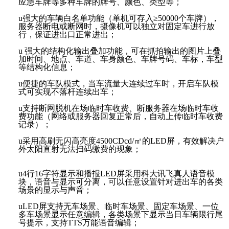
应急车牌等多种车牌的牌号、颜色、类型等；
u
强大的车辆白名单功能（单机可存入
≥50000个车牌），
服务器断电或断网时，摄像机可以独立对固定车进行放
行，保证进出口正常进出；
u
强大的结构化输出叠加功能，可在抓拍输出的图片上叠
加时间、地点、车道、车身颜色、车牌号码、车标，车型
等结构化信息；
u
便捷的车队模式，当车流量大连续过车时，开启车队模
式可实现不落杆连续出车；
u
支持断网脱机在场临时车收费、断服务器在场临时车收
费功能（网络或服务器回复正常后，自动上传临时车收费
记录）；
u
采用高刷无闪高亮度
4500CDcd/㎡的LED屏，有效解决户
外太阳直射无法扫码缴费的现象；
u
4行16字符显示和播报LED屏采用科大讯飞真人语音模
块，语音与显示可分离，可以任意设置针对进出车的各类
场景的显示与声音；
u
LED屏支持无车场景、临时车场景、固定车场景、一位
多车场景显示任意编辑，各类场景下显示当日车辆限行尾
号提示，支持TTS万能语音编辑；