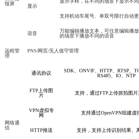
显示字样，在不同的场景下显示不同
报屏
显示
支持机动车尾号、单双号限行自动更
万能编辑播放文本，可任意编辑播放
语音
的场景下播放不同的语音
远程管
PNS/网页/无人值守管理
理
SDK、ONVIF、HTTP、RTSP、TC
通讯协议
RS485、IO、NTP
FTP上传图
支持，通过
FTP上传抓拍图
片
VPN虚拟专
支持通过
OpenVPN组建
网
网络通
信
HTTP推送
支持，支持上传识别结果、