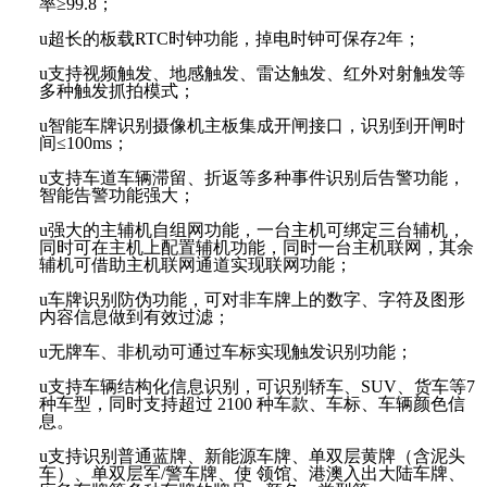
率≥99.8；
u
超长的板载
RTC时钟功能，掉电时钟可保存2年；
u
支持视频触发、地感触发、雷达触发、红外对射触发等
多种触发抓拍模式；
u
智能车牌识别摄像机主板集成开闸接口，识别到开闸时
间
≤100ms；
u
支持车道车辆滞留、折返等多种事件识别后告警功能，
智能告警功能强大；
u
强大的主辅机自组网功能，一台主机可绑定三台辅机，
同时可在主机上配置辅机功能，同时一台主机联网，其余
辅机可借助主机联网通道实现联网功能；
u
车牌识别防伪功能，可对非车牌上的数字、字符及图形
内容信息做到有效过滤；
u
无牌车、非机动可通过车标实现触发识别功能；
u
支持车辆结构化信息识别，可识别轿车、
SUV、货车等7
种车型，同时支持超过 2100 种车款、车标、车辆颜色信
息。
u
支持识别普通蓝牌、新能源车牌、单双层黄牌（含泥头
车）、单双层军
/警车牌、使 领馆、港澳入出大陆车牌、