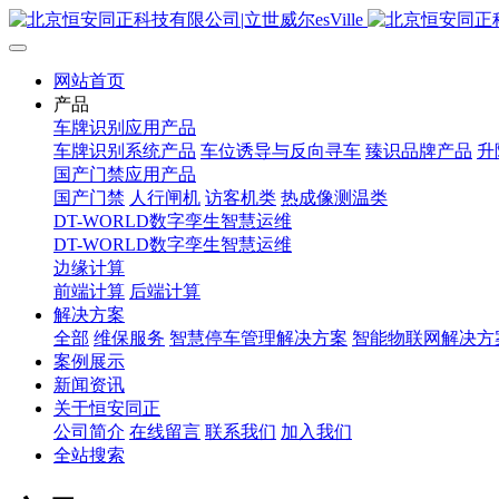
网站首页
产品
车牌识别应用产品
车牌识别系统产品
车位诱导与反向寻车
臻识品牌产品
升
国产门禁应用产品
国产门禁
人行闸机
访客机类
热成像测温类
DT-WORLD数字孪生智慧运维
DT-WORLD数字孪生智慧运维
边缘计算
前端计算
后端计算
解决方案
全部
维保服务
智慧停车管理解决方案
智能物联网解决方
案例展示
新闻资讯
关于恒安同正
公司简介
在线留言
联系我们
加入我们
全站搜索