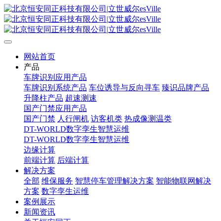
网站首页
产品
车牌识别应用产品
车牌识别系统产品
车位诱导与反向寻车
臻识品牌产品
升降柱产品
超速测速
国产门禁应用产品
国产门禁
人行闸机
访客机类
热成像测温类
DT-WORLD数字孪生智慧运维
DT-WORLD数字孪生智慧运维
边缘计算
前端计算
后端计算
解决方案
全部
维保服务
智慧停车管理解决方案
智能物联网解决
方案
数字孪生运维
案例展示
新闻资讯