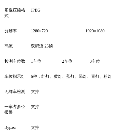
图像压缩格
JPEG
式
分辨率
1280×720
1920×1080
码流
双码流 25帧
检测车位数
1车位
2车位
3车位
车位指示灯
6种，红灯、黄灯、蓝灯、绿灯、青灯、粉灯
无牌车检测
支持
一车占多位
支持
报警
Bypass
支持