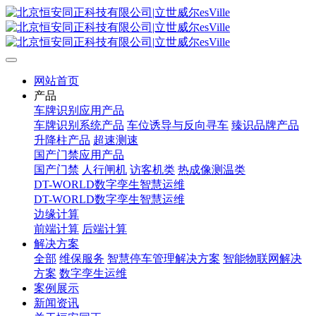
网站首页
产品
车牌识别应用产品
车牌识别系统产品
车位诱导与反向寻车
臻识品牌产品
升降柱产品
超速测速
国产门禁应用产品
国产门禁
人行闸机
访客机类
热成像测温类
DT-WORLD数字孪生智慧运维
DT-WORLD数字孪生智慧运维
边缘计算
前端计算
后端计算
解决方案
全部
维保服务
智慧停车管理解决方案
智能物联网解决
方案
数字孪生运维
案例展示
新闻资讯