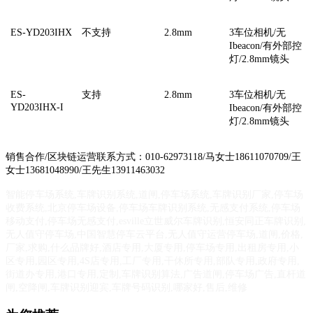
ES-YD203IHX
不支持
2.8mm
3车位相机/无
Ibeacon/
有外部控
灯
/2.8mm
镜头
ES-
支持
2.8mm
3车位相机/无
YD203IHX-I
Ibeacon/
有外部控
灯
/2.8mm
镜头
销售合作/区块链运营联系方式：010-62973118/马女士18611070709/王
女士13681048990/王先生13911463032
智能停车场系统,车牌识别系统,道闸,停车场系统,车牌识别厂家,停车场
收费系统,北京停车场设备,停车场车牌识别系统,无感支付系统,停车场
移动支付,停车场无感支付,esville立世威尔车牌识别,恒安同正车牌识别,
无人值守停车场,中国智慧停车云平台,无人值守运营停车场,道闸,价格,
厂家,求购,什么品牌好,酒店专用,大厦专用,停车场专用,出租房专用,小
区专用,园区专用,4S店专用,工厂专用,干休所专用,部队专用,政府专用,
街道办专用,港口专用,定制,车牌识别算法,广告道闸,停车场广告,直杆道
闸,空降闸,车牌识别迎宾,车牌号码识别,哪家好,售后,维修