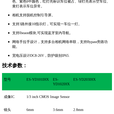
色、紫色6中颜色，红灯亮标识车位被占、绿灯亮表示空车位、
黄灯表示车位异常。
相机支持脱机控制引导屏。
支持3路外接10指示灯，可实现一车位一灯。
支持Ibeaon模块,可实现蓝牙室内导航。
网络手拉手设计，支持多台相机网络串联，支持Bypass旁路功
能。
宽电压设计DC8-26V，防护级别IP65.
技术参数：
型号
ES-YD101IHX
ES-
ES-YD203IHX
YD102IHX
成像IC
1/3 inch CMOS Image Sensor
镜头
6mm
3.6mm
2.8mm